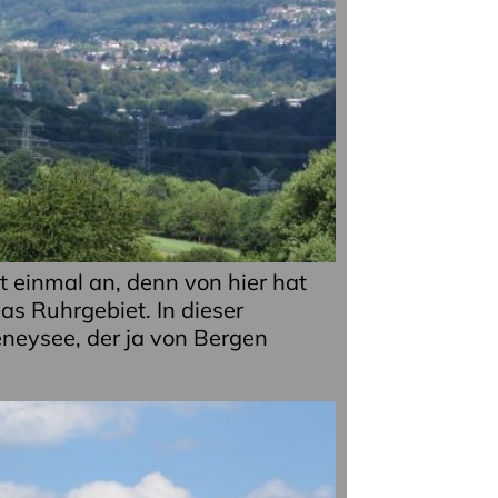
t einmal an, denn von hier hat
as Ruhrgebiet. In dieser
neysee, der ja von Bergen