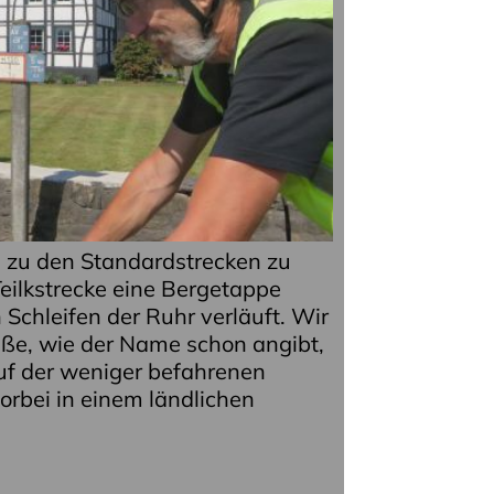
zu den Standardstrecken zu
Teilkstrecke eine Bergetappe
Schleifen der Ruhr verläuft. Wir
aße, wie der Name schon angibt,
uf der weniger befahrenen
rbei in einem ländlichen