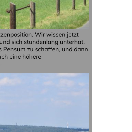
tzenposition. Wir wissen jetzt
und sich stundenlang unterhät,
as Pensum zu schaffen, und dann
ch eine höhere
.