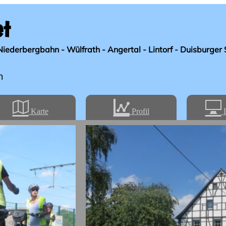
et
Niederbergbahn - Wülfrath - Angertal - Lintorf - Duisburger
m
Karte
Profil