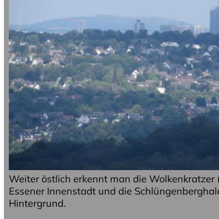
Weiter östlich erkennt man die Wolkenkratzer (n
Essener Innenstadt und die Schlüngenberghal
Hintergrund.