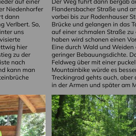
ieder auf einer
Der Weg führt dann bergab 
er Niedenhorfer
Flandersbacher Straße und a
rt dann
vorbei bis zur Rodenhauser St
g Verlbert. So,
Brücke und gelangen in das T
inter uns
auf einer schmalen Straße zu
visierte
haben wird schonen einen Vo
twig hier
Eine durch Wald und Weiden 
tieg zu der
geringer Bebauungsdichte. Da
iste nach
Feldweg über mit einer pucke
and kann man
Mountainbike würde es besse
teinbrüche
Treckingrad gehts auch, aber
in der Armen und später am M