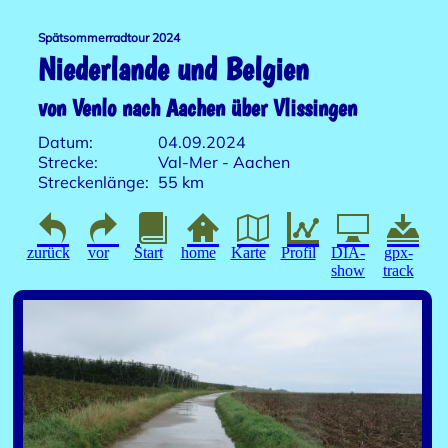
Spätsommerradtour 2024
Niederlande und Belgien
von Venlo nach Aachen über Vlissingen
Datum:
04.09.2024
Strecke:
Val-Mer - Aachen
Streckenlänge:
55 km
zurück
vor
Start
home
Karte
Profil
DIA-
gpx-
show
track