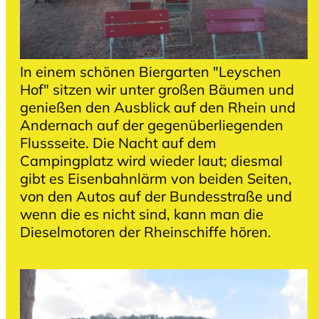
In einem schönen Biergarten "Leyschen
Hof" sitzen wir unter großen Bäumen und
genießen den Ausblick auf den Rhein und
Andernach auf der gegenüberliegenden
Flussseite. Die Nacht auf dem
Campingplatz wird wieder laut; diesmal
gibt es Eisenbahnlärm von beiden Seiten,
von den Autos auf der Bundesstraße und
wenn die es nicht sind, kann man die
Dieselmotoren der Rheinschiffe hören.