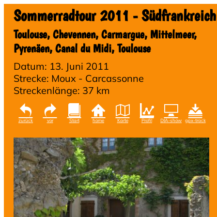
Sommerradtour 2011 - Südfrankreich
Toulouse, Chevennen, Carmargue, Mittelmeer,
Pyrenäen, Canal du Midi, Toulouse
Datum: 13. Juni 2011
Strecke: Moux - Carcassonne
Streckenlänge: 37 km
zurück
vor
Start
home
Karte
Profil
DIA-show
gpx-track