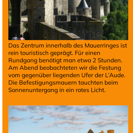
Das Zentrum innerhalb des Mauerringes ist
rein touristisch geprägt. Für einen
Rundgang benötigt man etwa 2 Stunden.
Am Abend beobachteten wir die Festung
vom gegenüber liegenden Ufer der L’Aude.
Die Befestigungsmauern tauchten beim
Sonnenuntergang in ein rotes Licht.