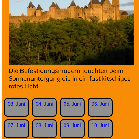
Die Befestigungsmauern tauchten beim
Sonnenuntergang die in ein fast kitschiges
rotes Licht.
03. Juni
04. Juni
05. Juni
06. Juni
07. Juni
08. Juni
09. Juni
10. Juni